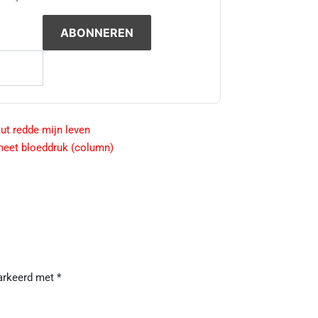
t redde mijn leven
meet bloeddruk (column)
markeerd met
*