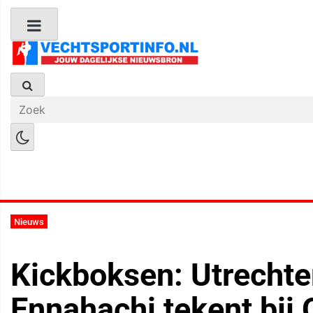
Boks Nieuws
Kickboks Nieuws
M
Nieuws
Kickboksen: Utrechter
Ennahachi tekent bij