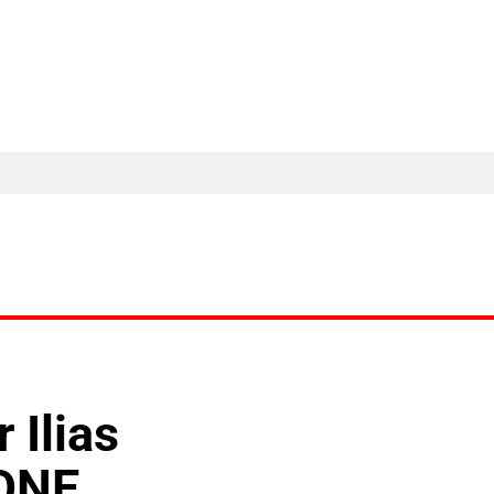
MA Nieuws
Ander Nieuws
Columns
 Ilias
 ONE