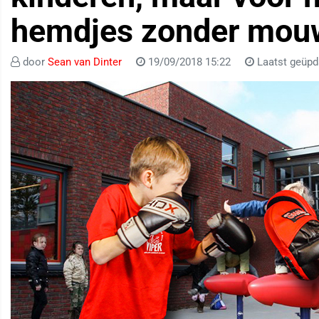
hemdjes zonder mou
door
Sean van Dinter
19/09/2018 15:22
Laatst geüpd