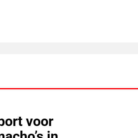
MA Nieuws
Ander Nieuws
Columns
port voor
macho’s in