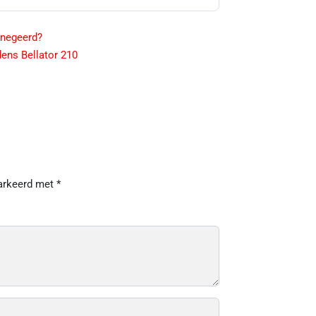
enegeerd?
dens Bellator 210
markeerd met
*