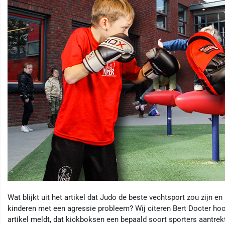
Wat blijkt uit het artikel dat Judo de beste vechtsport zou zijn e
kinderen met een agressie probleem? Wij citeren Bert Docter hoof
artikel meldt, dat kickboksen een bepaald soort sporters aantrek