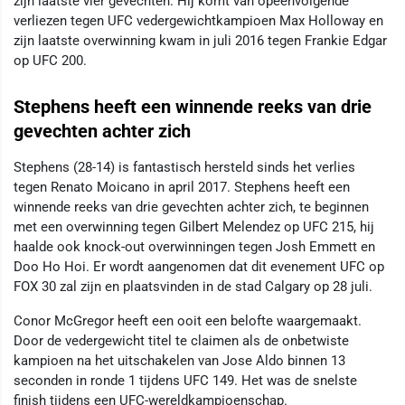
zijn laatste vier gevechten. Hij komt van opeenvolgende
verliezen tegen UFC vedergewichtkampioen Max Holloway en
zijn laatste overwinning kwam in juli 2016 tegen Frankie Edgar
op UFC 200.
Stephens heeft een winnende reeks van drie
gevechten achter zich
Stephens (28-14) is fantastisch hersteld sinds het verlies
tegen Renato Moicano in april 2017. Stephens heeft een
winnende reeks van drie gevechten achter zich, te beginnen
met een overwinning tegen Gilbert Melendez op UFC 215, hij
haalde ook knock-out overwinningen tegen Josh Emmett en
Doo Ho Hoi. Er wordt aangenomen dat dit evenement UFC op
FOX 30 zal zijn en plaatsvinden in de stad Calgary op 28 juli.
Conor McGregor heeft een ooit een belofte waargemaakt.
Door de vedergewicht titel te claimen als de onbetwiste
kampioen na het uitschakelen van Jose Aldo binnen 13
seconden in ronde 1 tijdens UFC 149. Het was de snelste
finish tijdens een UFC-wereldkampioenschap.