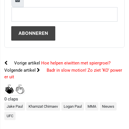
Vorige artikel
Hoe helpen eiwitten met spiergroei?
Volgende artikel
Badr in slow motion! Zo ziet ‘KO’ power
er uit
0
claps
Jake Paul
Khamzat Chimaev
Logan Paul
MMA
Nieuws
UFC