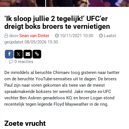
‘Ik sloop jullie 2 tegelijk!’ UFC’er
dreigt boks broers te vernietigen
door
Sean van Dinter
10/11/2021 10:00
Laatst
geüpdatet 08/05/2026 15:30
0 reacties
De inmiddels al beruchte Chimaev toog gisteren naar twitter
om de beruchte YouTube-sensaties uit te dagen. De broers
Paul zijn naar voren gekomen als twee van de meest
spraakmakende boksers ter wereld. Jake mepte ex-UFC
vechter Ben Askren genadeloos KO, en broer Logan stond
recentelijk tegen legende Floyd Mayweather in de ring.
Zoete vrucht