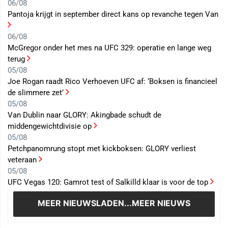
06/08
Pantoja krijgt in september direct kans op revanche tegen Van
06/08
McGregor onder het mes na UFC 329: operatie en lange weg
terug
05/08
Joe Rogan raadt Rico Verhoeven UFC af: ‘Boksen is financieel
de slimmere zet’
05/08
Van Dublin naar GLORY: Akingbade schudt de
middengewichtdivisie op
05/08
Petchpanomrung stopt met kickboksen: GLORY verliest
veteraan
05/08
UFC Vegas 120: Gamrot test of Salkilld klaar is voor de top
MEER NIEUWS
LADEN...MEER NIEUWS