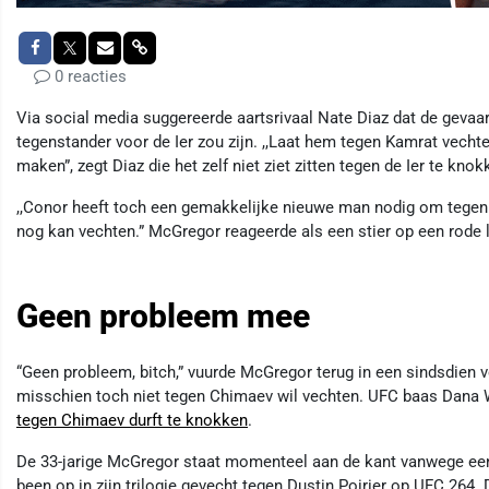
0 reacties
Via social media suggereerde aartsrivaal Nate Diaz dat de geva
tegenstander voor de Ier zou zijn. ,,Laat hem tegen Kamrat vecht
maken”, zegt Diaz die het zelf niet ziet zitten tegen de Ier te kno
,,Conor heeft toch een gemakkelijke nieuwe man nodig om tegen t
nog kan vechten.” McGregor reageerde als een stier op een rode l
Geen probleem mee
“Geen probleem, bitch,” vuurde McGregor terug in een sindsdien ve
misschien toch niet tegen Chimaev wil vechten. UFC baas Dana W
tegen Chimaev durft te knokken
.
De 33-jarige McGregor staat momenteel aan de kant vanwege een 
been op in zijn trilogie gevecht tegen Dustin Poirier op UFC 264.