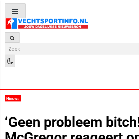
Boks Nieuws
Kickboks Nieuws
M
Nieuws
‘Geen probleem bitch
McGregor reageert op