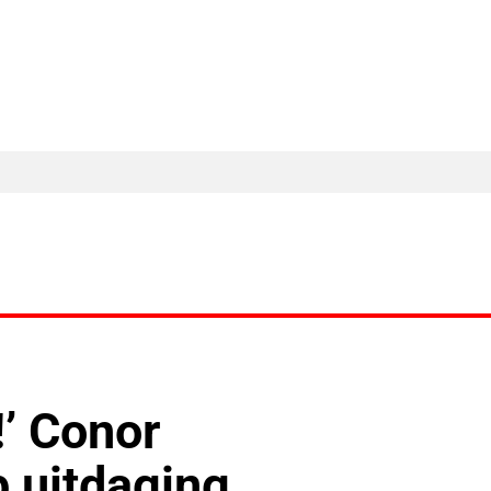
MA Nieuws
Ander Nieuws
Columns
!’ Conor
 uitdaging