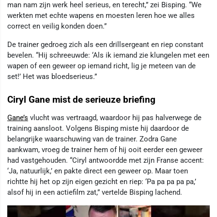
man nam zijn werk heel serieus, en terecht,” zei Bisping. “We
werkten met echte wapens en moesten leren hoe we alles
correct en veilig konden doen.”
De trainer gedroeg zich als een drillsergeant en riep constant
bevelen. “Hij schreeuwde: ‘Als ik iemand zie klungelen met een
wapen of een geweer op iemand richt, lig je meteen van de
set!’ Het was bloedserieus.”
Ciryl Gane mist de serieuze briefing
Gane’s
vlucht was vertraagd, waardoor hij pas halverwege de
training aansloot. Volgens Bisping miste hij daardoor de
belangrijke waarschuwing van de trainer. Zodra Gane
aankwam, vroeg de trainer hem of hij ooit eerder een geweer
had vastgehouden. “Ciryl antwoordde met zijn Franse accent:
‘Ja, natuurlijk,’ en pakte direct een geweer op. Maar toen
richtte hij het op zijn eigen gezicht en riep: ‘Pa pa pa pa pa,’
alsof hij in een actiefilm zat,” vertelde Bisping lachend.