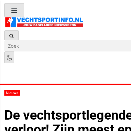
Boks Nieuws
Kickboks Nieuws
M
Nieuws
De vechtsportlegende
verloor! Zijn meest e