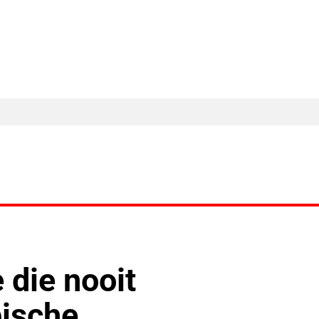
MA Nieuws
Ander Nieuws
Columns
 die nooit
pische