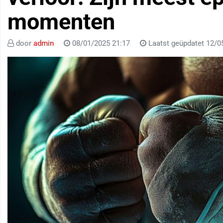
momenten
door
admin
08/01/2025 21:17
Laatst geüpdatet 12/0