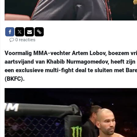
0 reacties
Voormalig MMA-vechter Artem Lobov, boezem vr
aartsvijand van Khabib Nurmagomedov, heeft zijn
een ​​exclusieve multi-fight deal te sluiten met B
(BKFC).