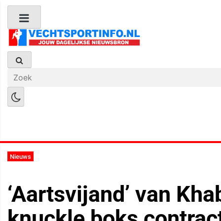
Boks Nieuws
Kickboks Nieuws
M
Nieuws
‘Aartsvijand’ van Kha
knuckle boks contrac