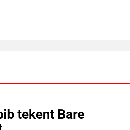
MA Nieuws
Ander Nieuws
Columns
bib tekent Bare
t