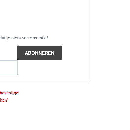
at je niets van ons mist!
 bevestigd
ken’