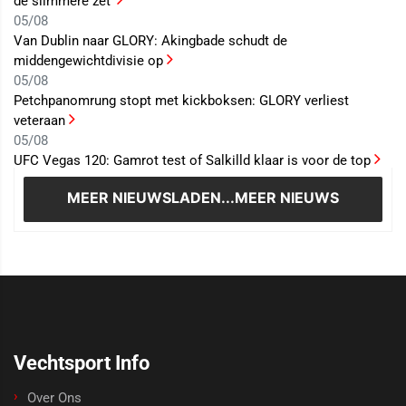
de slimmere zet’
05/08
Van Dublin naar GLORY: Akingbade schudt de
middengewichtdivisie op
05/08
Petchpanomrung stopt met kickboksen: GLORY verliest
veteraan
05/08
UFC Vegas 120: Gamrot test of Salkilld klaar is voor de top
MEER NIEUWS
LADEN...MEER NIEUWS
Vechtsport Info
Over Ons