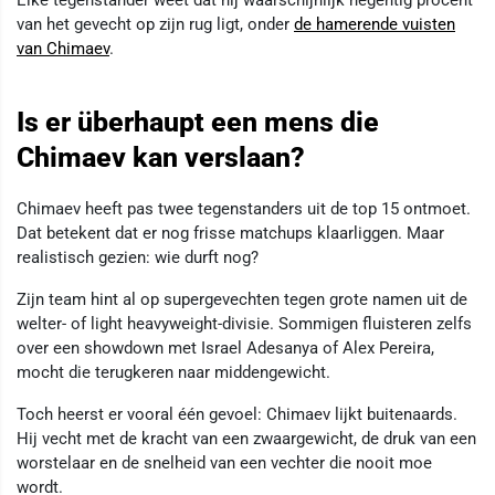
Elke tegenstander weet dat hij waarschijnlijk negentig procent
van het gevecht op zijn rug ligt, onder
de hamerende vuisten
van Chimaev
.
Is er überhaupt een mens die
Chimaev kan verslaan?
Chimaev heeft pas twee tegenstanders uit de top 15 ontmoet.
Dat betekent dat er nog frisse matchups klaarliggen. Maar
realistisch gezien: wie durft nog?
Zijn team hint al op supergevechten tegen grote namen uit de
welter- of light heavyweight-divisie. Sommigen fluisteren zelfs
over een showdown met Israel Adesanya of Alex Pereira,
mocht die terugkeren naar middengewicht.
Toch heerst er vooral één gevoel: Chimaev lijkt buitenaards.
Hij vecht met de kracht van een zwaargewicht, de druk van een
worstelaar en de snelheid van een vechter die nooit moe
wordt.