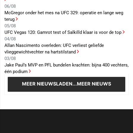
06/08
McGregor onder het mes na UFC 329: operatie en lange weg
terug
05/08
UFC Vegas 120: Gamrot test of Salkilld klaar is voor de top
04/08
Allan Nascimento overleden: UFC verliest geliefde
vlieggewichtvechter na hartstilstand
03/08
Jake Paul’s MVP en PFL bundelen krachten: bijna 400 vechters,
één podium
MEER NIEUWS
LADEN...MEER NIEUWS