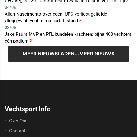
UFC Vegas 120: Gamrot test of Salkilld klaar is voor de top
04/08
Allan Nascimento overleden: UFC verliest geliefde
vlieggewichtvechter na hartstilstand
03/08
Jake Paul’s MVP en PFL bundelen krachten: bijna 400 vechters,
één podium
MEER NIEUWS
LADEN...MEER NIEUWS
Vechtsport Info
Over Ons
Contact