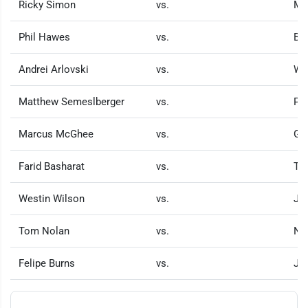
Ricky Simon
vs.
Mar
Phil Hawes
vs.
Bru
Andrei Arlovski
vs.
Wa
Matthew Semeslberger
vs.
Pr
Marcus McGhee
vs.
Ga
Farid Basharat
vs.
Tay
Westin Wilson
vs.
Jea
Tom Nolan
vs.
Ni
Felipe Burns
vs.
Jo