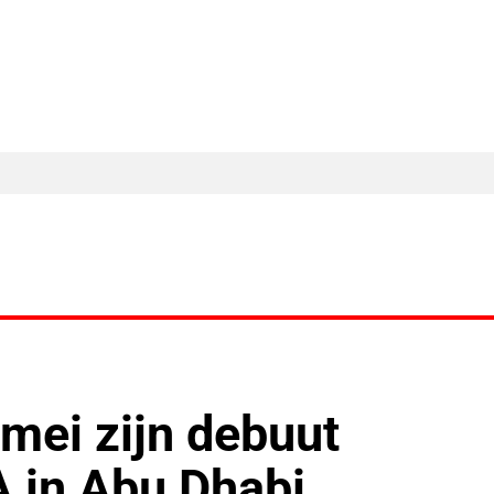
MA Nieuws
Ander Nieuws
Columns
 mei zijn debuut
 in Abu Dhabi