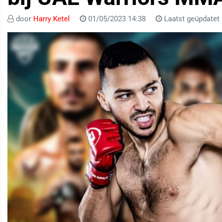
door
Harry Ketel
01/05/2023 14:38
Laatst geüpdatet