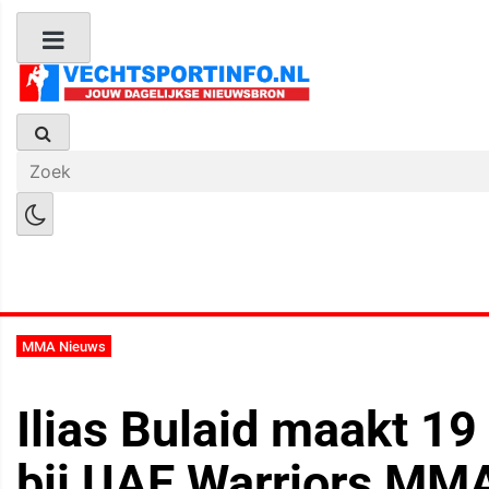
Boks Nieuws
Kickboks Nieuws
M
MMA Nieuws
Ilias Bulaid maakt 19
bij UAE Warriors MMA