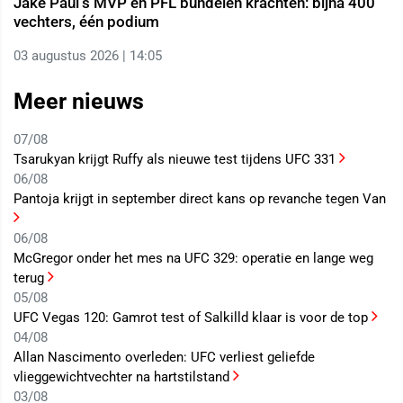
Jake Paul’s MVP en PFL bundelen krachten: bijna 400
vechters, één podium
03 augustus 2026 | 14:05
Meer nieuws
07/08
Tsarukyan krijgt Ruffy als nieuwe test tijdens UFC 331
06/08
Pantoja krijgt in september direct kans op revanche tegen Van
06/08
McGregor onder het mes na UFC 329: operatie en lange weg
terug
05/08
UFC Vegas 120: Gamrot test of Salkilld klaar is voor de top
04/08
Allan Nascimento overleden: UFC verliest geliefde
vlieggewichtvechter na hartstilstand
03/08