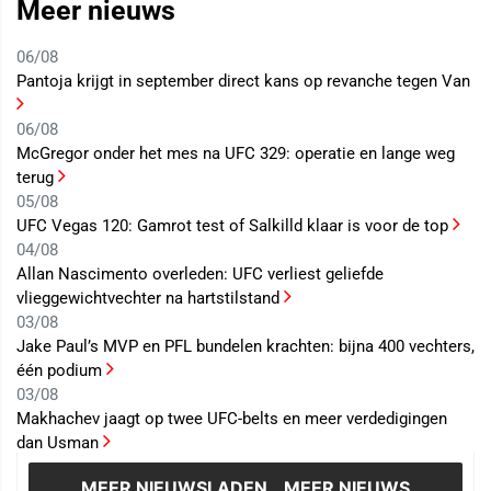
Meer nieuws
06/08
Pantoja krijgt in september direct kans op revanche tegen Van
06/08
McGregor onder het mes na UFC 329: operatie en lange weg
terug
05/08
UFC Vegas 120: Gamrot test of Salkilld klaar is voor de top
04/08
Allan Nascimento overleden: UFC verliest geliefde
vlieggewichtvechter na hartstilstand
03/08
Jake Paul’s MVP en PFL bundelen krachten: bijna 400 vechters,
één podium
03/08
Makhachev jaagt op twee UFC-belts en meer verdedigingen
dan Usman
MEER NIEUWS
LADEN...MEER NIEUWS