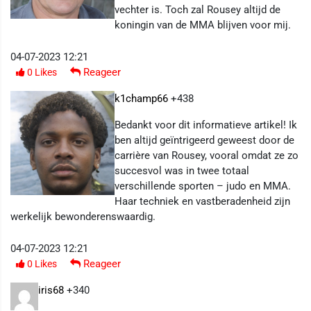
vechter is. Toch zal Rousey altijd de
koningin van de MMA blijven voor mij.
04-07-2023 12:21
Reageer
0
Likes
k1champ66
+438
Bedankt voor dit informatieve artikel! Ik
ben altijd geïntrigeerd geweest door de
carrière van Rousey, vooral omdat ze zo
succesvol was in twee totaal
verschillende sporten – judo en MMA.
Haar techniek en vastberadenheid zijn
werkelijk bewonderenswaardig.
04-07-2023 12:21
Reageer
0
Likes
iris68
+340