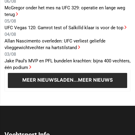
06/08
McGregor onder het mes na UFC 329: operatie en lange weg
terug
05/08
UFC Vegas 120: Gamrot test of Salkilld klaar is voor de top
04/08
Allan Nascimento overleden: UFC verliest geliefde
vlieggewichtvechter na hartstilstand
03/08
Jake Paul’s MVP en PFL bundelen krachten: bijna 400 vechters,
één podium
MEER NIEUWS
LADEN...MEER NIEUWS
Vechtsport Info