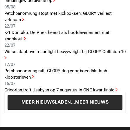
middengewichtdivisie op
05/08
Petchpanomrung stopt met kickboksen: GLORY verliest
veteraan
22/07
K-1 Dontaku: De Vries heerst als hoofdevenement met
knockout
22/07
Wisse stapt over naar light heavyweight bij GLORY Collision 10
17/07
Petchpanomrung ruilt GLORY-ring voor boeddhistisch
kloosterleven
15/07
Grigorian treft Usubyan op 7 augustus in ONE kwartfinale
MEER NIEUWS
LADEN...MEER NIEUWS