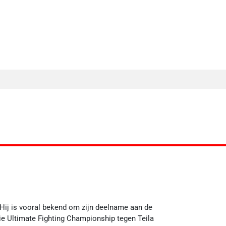
MA Nieuws
Ander Nieuws
Columns
Hij is vooral bekend om zijn deelname aan de
tie Ultimate Fighting Championship tegen Teila