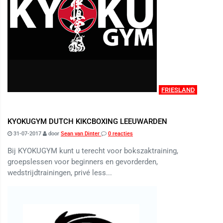
FRIESLAND
KYOKUGYM DUTCH KIKCBOXING LEEUWARDEN
31-07-2017
door
Sean van Dinter
0 reacties
Bij KYOKUGYM kunt u terecht voor bokszaktraining,
groepslessen voor beginners en gevorderden,
wedstrijdtrainingen, privé less...