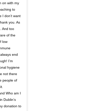
n on with my
oaching to
 I don’t want
 thank you. As
s. And too
are of the
of low
 immune
d always end
ough! I’m
sonal hygiene
e not there
e people of
it.
 and Who am I
in Dublin’s
ey donation to