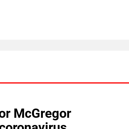
MA Nieuws
Ander Nieuws
Columns
nor McGregor
 coronavirus