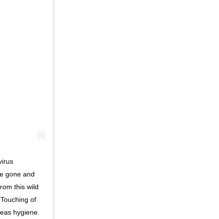
virus
ve gone and
rom this wild
 Touching of
reas hygiene.