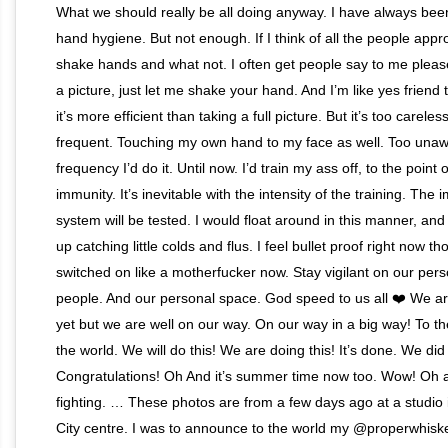
What we should really be all doing anyway. I have always bee
hand hygiene. But not enough. If I think of all the people appr
shake hands and what not. I often get people say to me please
a picture, just let me shake your hand. And I’m like yes friend
it’s more efficient than taking a full picture. But it’s too careles
frequent. Touching my own hand to my face as well. Too unaw
frequency I’d do it. Until now. I’d train my ass off, to the point 
immunity. It’s inevitable with the intensity of the training. The
system will be tested. I would float around in this manner, an
up catching little colds and flus. I feel bullet proof right now th
switched on like a motherfucker now. Stay vigilant on our per
people. And our personal space. God speed to us all ❤️ We ar
yet but we are well on our way. On our way in a big way! To th
the world. We will do this! We are doing this! It’s done. We did 
Congratulations! Oh And it’s summer time now too. Wow! Oh
fighting. … These photos are from a few days ago at a studio 
City centre. I was to announce to the world my @properwhisk