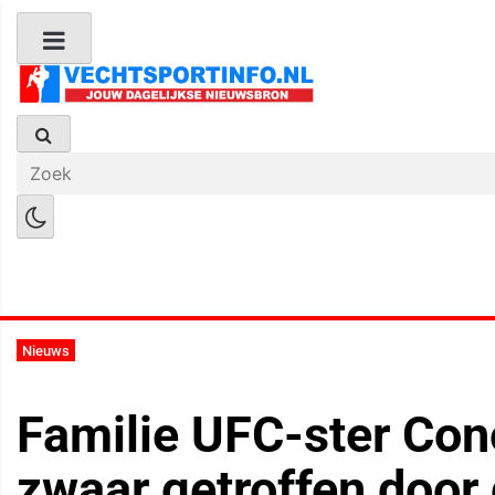
Boks Nieuws
Kickboks Nieuws
M
Nieuws
Familie UFC-ster Co
zwaar getroffen door