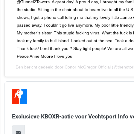
@Tunnel2Towers. A great day! A proud day, I brought my famil
the studio. Sitting in the chair about to beam live to all the U.
shows, I get a phone call telling me that my lovely little aunti
passed away. I couldn’t go live anymore. My poor little friendly
My mother’s sister. This stupid fucking virus. What the fuck is
took my family to bull island. Looked out at the sea. Took a d
Thank fuck! Lord thank you ? Stay tight people! We are all we 
Peace Anne Moore I love you
Een bericht gedeeld door
Conor McGregor Official
(@thenotor
Exclusieve KBOXR-actie voor Vechtsport Info v