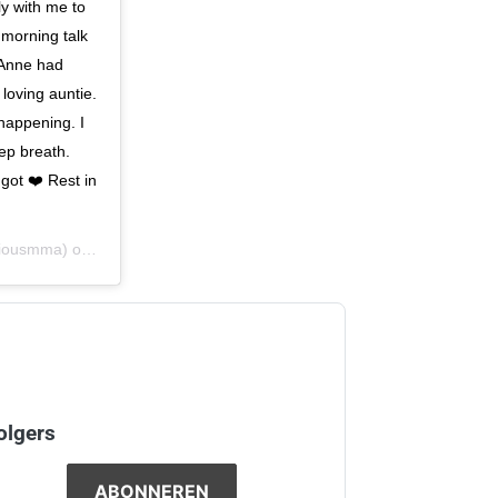
y with me to
S morning talk
e Anne had
 loving auntie.
 happening. I
eep breath.
got ❤️ Rest in
iousmma) op
13 Mrt 2020 om 4:35 (PDT)
olgers