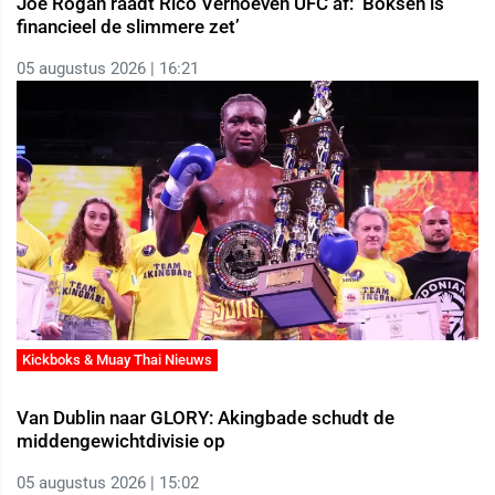
Joe Rogan raadt Rico Verhoeven UFC af: ‘Boksen is
financieel de slimmere zet’
05 augustus 2026 | 16:21
Kickboks & Muay Thai Nieuws
Van Dublin naar GLORY: Akingbade schudt de
middengewichtdivisie op
05 augustus 2026 | 15:02