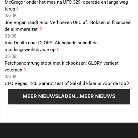
McGregor onder het mes na UFC 329: operatie en lange weg
terug
05/08
Joe Rogan raadt Rico Verhoeven UFC af: ‘Boksen is financieel
de slimmere zet’
05/08
Van Dublin naar GLORY: Akingbade schudt de
middengewichtdivisie op
05/08
Petchpanomrung stopt met kickboksen: GLORY verliest
veteraan
05/08
UFC Vegas 120: Gamrot test of Salkilld klaar is voor de top
MEER NIEUWS
LADEN...MEER NIEUWS