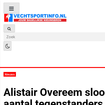
Boks Nieuws
Kickboks Nieuws
M
Nieuws
Alistair Overeem sloo
aantal tegenstanders