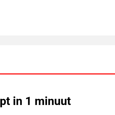
MA Nieuws
Ander Nieuws
Columns
pt in 1 minuut