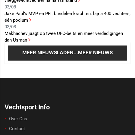
vlieggewichtvechter na hartstilstand
03/08
Jake Paul’s MVP en PFL bundelen krachten: bijna 400 vechters,
één podium
03/08
Makhachev jaagt op twee UFC-belts en meer verdedigingen
dan Usman
MEER NIEUWS
LADEN...MEER NIEUWS
Vechtsport Info
Over Ons
Contact