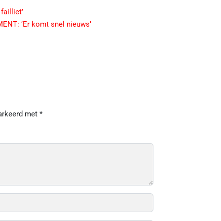
illiet’
T: ‘Er komt snel nieuws’
markeerd met
*