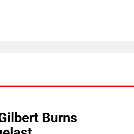
MA Nieuws
Ander Nieuws
Columns
ilbert Burns
elast