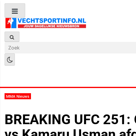
Boks Nieuws
Kickboks Nieuws
M
MMA Nieuws
BREAKING UFC 251: G
vs Kamaru Usman afg