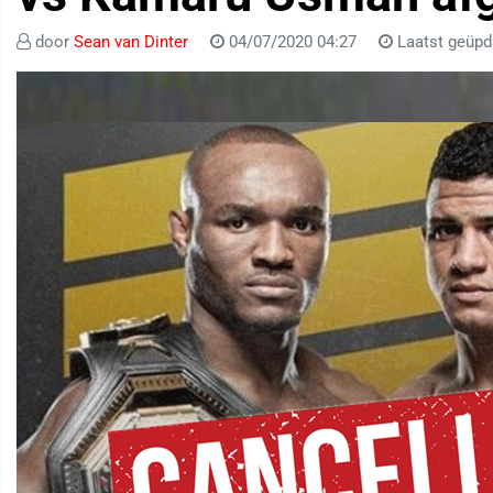
door
Sean van Dinter
04/07/2020 04:27
Laatst geüpd