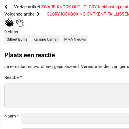
Vorige artikel
ZWARE KNOCK-OUT: ‘GLORY Kickboxing gaat fa
Volgende artikel
GLORY KICKBOXING ONTKENT FAILLISSEMEN
0
claps
Gilbert Burns
Kamaru Usman
MMA Nieuws
Plaats een reactie
Je e-mailadres wordt niet gepubliceerd.
Vereiste velden zijn ge
Reactie
*
Naam
*