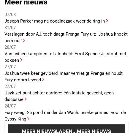
Meer nieuws
07/08
Joseph Parker mag na cocaïnezaak weer de ring in
31/07
Verslagen door AJ, toch daagt Prenga Fury uit: ‘Joshua knockt
hem out’
28/07
Van unified kampioen tot afscheid: Errol Spence Jr. stopt met
boksen
27/07
Joshua twee keer gevloerd, maar vernietigt Prenga en houdt
Fury-droom levend
27/07
Usyk zet punt achter carrière: één laatste gevecht, geen
discussie
24/07
Fury weegt 26 pond minder dan Wach: unieke primeur voor de
Gypsy King
MEER NIEUWS
LADEN...MEER NIEUWS