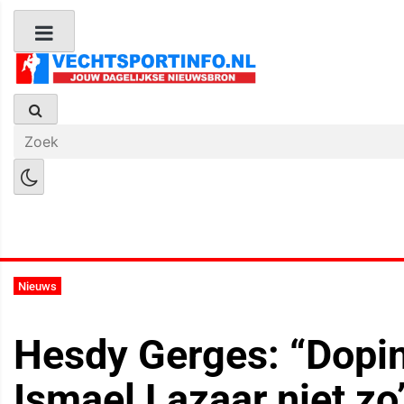
Boks Nieuws
Kickboks Nieuws
M
Nieuws
Hesdy Gerges: “Dopi
Ismael Lazaar niet zo