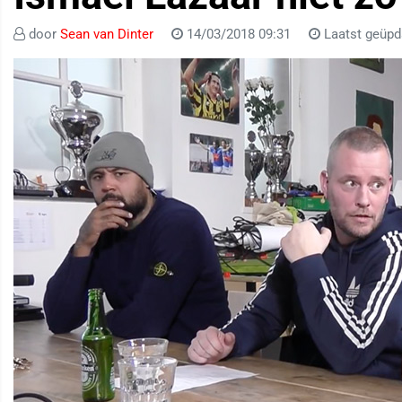
door
Sean van Dinter
14/03/2018 09:31
Laatst geüpd