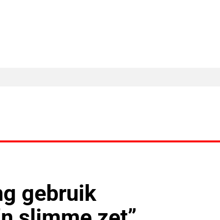
MA Nieuws
Ander Nieuws
Columns
ng gebruik
’n slimme zet”