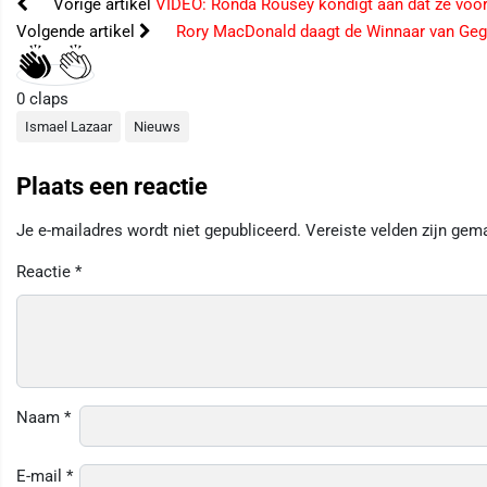
Vorige artikel
VIDEO: Ronda Rousey kondigt aan dat ze voor
Volgende artikel
Rory MacDonald daagt de Winnaar van Gega
0
claps
Ismael Lazaar
Nieuws
Plaats een reactie
Je e-mailadres wordt niet gepubliceerd.
Vereiste velden zijn ge
Reactie
*
Naam
*
E-mail
*